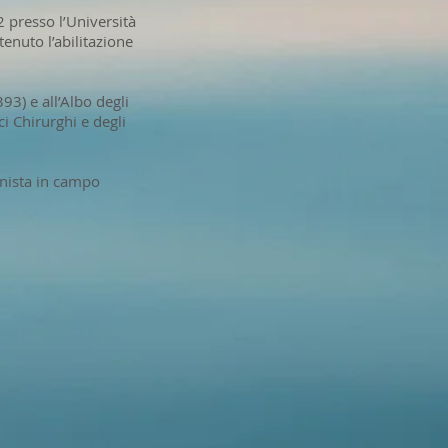
2 presso l’Università
tenuto l’abilitazione
393) e all’Albo degli
i Chirurghi e degli
ionista in campo