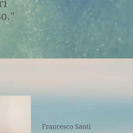
ri
o."
Francesco Santi