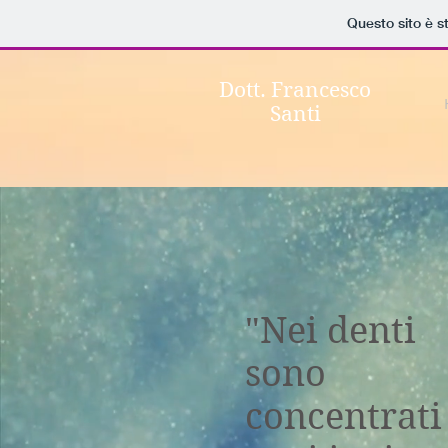
Questo sito è s
Dott. Francesco
Santi
"Nei denti
sono
concentrati