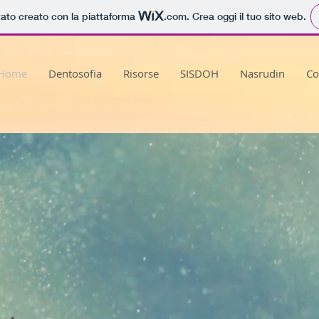
tato creato con la piattaforma
.com
. Crea oggi il tuo sito web.
Home
Dentosofia
Risorse
SISDOH
Nasrudin
Co